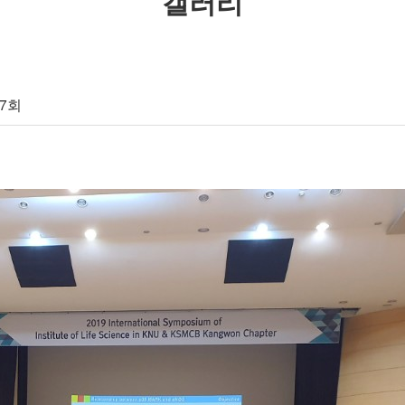
갤러리
17회